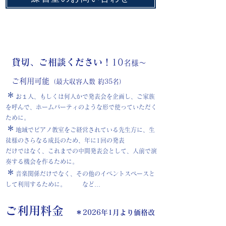
貸切、ご相談ください！
10
名様〜
ご利用可能
（最大収容人数 約35名）
＊
お１人、もしくは何人かで発表会を企画し、ご家族
を呼んで、
ホームパーティのような形で使っていただく
ために。
＊
地域でピアノ教室をご経営されている先生方に、生
徒様のさらなる成長のため、年に1回の発表
だけではなく、これまでの中間発表会として、人前で演
奏する機会を作るために。
＊
音楽関係だけでなく、その他のイベントスペースと
して利用するために。 など…
ご利用料金
＊
2026年1月より価格改