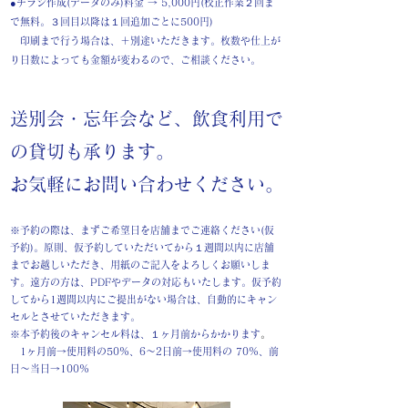
●チラシ作成(データのみ)料金 → 5,000円
(校正作業２
回ま
で無料。３
回目以降は１
回追加ごとに
500円)
印刷まで行う場合は、＋別途いただきます。
枚数や仕上が
り日数によっても金額が変わるので、
ご相談ください。
送別会・忘年会など、飲食利用で
の貸切も承ります。
お気軽にお問い合わせください。
​※予約の際は、まずご希望日を店舗までご連絡ください(仮
予約)。
原則、仮予約していただいてから１週間以内に店舗
までお越しいただき、用紙のご記入をよろしくお願いしま
す。遠方の方は、PDFやデータの対応もいたします。仮予約
してから1週間以内にご提出がない場合は、自動的にキャン
セルとさせていただきます。
※本予約後のキャンセル料は、１ヶ月前からかかります
。
1ヶ月前→使用料の50%、6〜2日前→使用料の 70%、前
日〜当日→100%