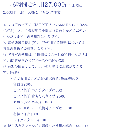
6時間ご利用27
,000
→
円
(土日祝は＋
＋お一人様１ドリンク注文
2,000円)
※ フロアのピアノ（使用ピアノ→YAMAHA G-2E(2本
ペダル)）と、２畳程度の小部屋（着替えなどでお使い
いただけます）​の使用料は込みです。
※ 電子楽器の使用(アンプを使用する演奏)については、
音量の関係で要相談となります。
※ 防音室の使用は、1時間につき＋1,000円いただきま
す。(防音室内のピアノ→YAMAHA C3)
※ 追加の備品として、以下のものはご用意ができま
す。(有料)
・子ども用ピアノ足台(最大高さ19cm)¥500
・譜面台¥300
・ピアノ椅子(ベンチタイプ
)¥500
・ピアノ椅子(背もたれタイプ)¥500
・カホン(マイネル)¥1,000
・モバイルキューブ(簡易アンプ)¥1,500
・有線マイク¥800
・マイクスタンド¥300
※ 持ち込みアンプなどで電源をご使用の場合、¥500い