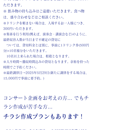
ただきます。
※ 飲み物の持ち込みはご遠慮いただきます。食べ物
は、盛り合わせなどはご相談ください。
※ドリンクを頼まない場合は、入場するお一人様につき、
300円いただきます。
※集客を行う利用(例えば、演奏会・講演会など)のように、
最終収容人数が当日まで不確定の
貸切に
ついては、
貸切料金とは別に、事前に1ドリンク券(500円
分)×10名様分をいただきます。
10名以上来られた場合は、相殺となります。
​※入り時間〜撤収時間込みの貸切となります。余裕を持った
時間でご予約ください。
※最終調律日→2025年5月29日(新たに調律をする場合は、
15,000円で事前に要予約。)
コンサート企画をお考えの方… でもチ
ラシ作成が苦手な方…
チラシ作成プランもあります！