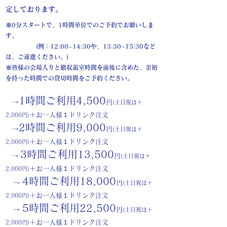
定しております。
※0分スタートで、1時間単位でのご予約でお願いしま
す。
(例：12:00~14:30や、13:30~15:30など
は、ご遠慮ください。)
※皆様の会場入りと撤収退室時間を前後に含めた、余裕
を持った時間での貸切時間をご予約ください。
1時間ご利用4,500
→
円
(土日祝は＋
＋お一人様１ドリンク注文
2,000円)
2時間ご利用9
,000
→
円
(土日祝は＋
＋お一人様１ドリンク注文
2,000円)
3時間ご利用13
,500
→
円
(土日祝は＋
＋お一人様１ドリンク注文
2,000円)
4時間ご利用18
,000
→
円
(土日祝は＋
＋お一人様１ドリンク注文
2,000円)
5時間ご利用22
,500
→
円
(土日祝は＋
＋お一人様１ドリンク注文
2,000円)