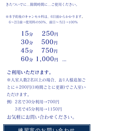
きたついでに…隙間時間に…ご使用ください。​
※本予約後のキャンセル料は、6日前からかかります
。
6〜2日前→使用料の50%、前日〜当日→100%
15
250
分
円
30
500
分
円
45
750
分
円
60
1,000
分
円 …
ご利用いただけます。
※入室人数2名以上の場合、お1人様追加ご
とに＋200円(1時間ごとに更新)
でご入室い
ただけます。
例）2名で30分利用→700円
3名で45分利用→1150円
お気軽にお問い合わせください。
練習室のお問い合わせ