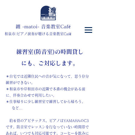
​纏 -matoi- 音楽教室Café
和泉市|ピアノ演奏が聴ける音楽教室
Caf
é
​練習室(防音室)の時間貸し
にも、ご対応します。
＊自宅では近隣住民への音が気になって、思う存分
練習ができない。
＊和泉市や岸和田市の近隣で本番の機会がある前
に、伴奏合わせで利用したい。
＊仕事帰りに少し練習室で練習してから帰ろう。
など…
約６畳のアビテックス。ピアノはYAMAHAのC3
です。防音室でレッスンを行なっていない時間帯で
あれば、いつでも対応可能です。コーヒーを飲みに