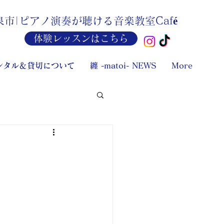
泉市|ピアノ演奏が聴ける音楽教室
Caf
é
体験レッスンはこちら
ンタル＆貸切について
纏 -matoi- NEWS
More