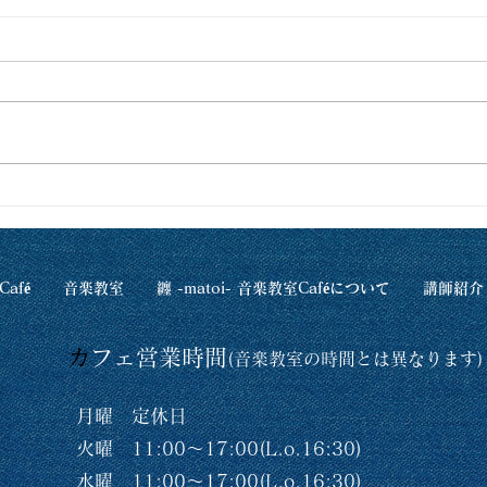
2026年5月の練習室レンタル
20
可能スケジュールです！
す！
Café
音楽教室
纏 -matoi- 音楽教室Caféについて
講師紹介
​
カフェ
営業時間
(音楽教室の時間
とは異なります)
月曜 定休日
火曜 11:00〜17:00(L.o.16:30)
水曜 11:00〜17:00(L.o.16:30)