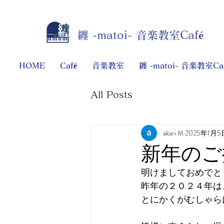
​纏 -matoi- 音楽教室Café
​HOME
Café
音楽教室
纏 -matoi- 音楽教室C
All Posts
akari M
2025年1月5
新年のご
明けましておめでと
昨年の２０２４年は
とにかくがむしゃら