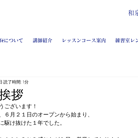
和
aféについて
講師紹介
レッスンコース案内
練習室レ
日
読了時間: 1分
挨拶
うございます！
、６月２１日のオープンから始まり、
に駆け抜けた１年でした。