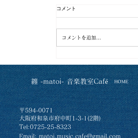
コメント
コメントを追加…
第22回 纏-matoi-ミュージッ
クディのお知らせ♪
纏 -matoi- 音楽教室Café
​HOME
〒594-0071
大阪府和泉市府中町1-3-1(2階)
​Tel:0725-25-8323
Email:
matoi.music.cafe@gmail.com