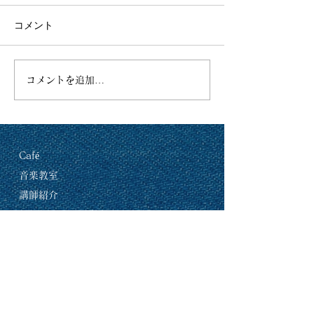
コメント
2026年5月の練習室レンタ
2026年5月 営
コメントを追加…
ル可能スケジュールで
ーです！
す！
Café
音楽教室
講師紹介
レッスンコース案内
練習室レンタル＆貸し切りについて
纏-matoi-NEWS
​お問い合わせ・アクセス