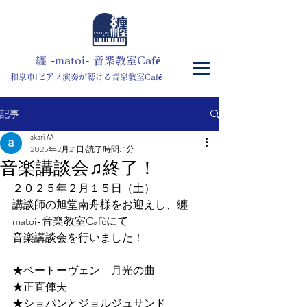
​纏 -matoi- 音楽教室Café
和泉市|ピアノ演奏が聴ける音楽教室
Caf
é
記事
akari M
2025年2月21日
読了時間: 1分
音楽講談会♫終了！
２０２５年２月１５日（土）
講談師の旭堂南舟様をお迎えし、纏-
matoi-音楽教室Cafèにて
音楽講談会を行いました！
★ベートーヴェン　月光の曲
★正直俥夫
★ショパンとジョルジュサンド